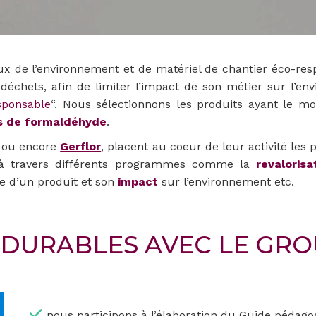
ux de l’environnement et de matériel de chantier éco-re
déchets, afin de limiter l’impact de son métier sur l
sponsable
“. Nous sélectionnons les produits ayant le m
s de formaldéhyde
.
ou encore
Gerflor
, placent au coeur de leur activité le
e à travers différents programmes comme la
revaloris
ie d’un produit et son
impact
sur l’environnement etc.
DURABLES AVEC LE GRO
nous participons à l’élaboration du Guide pédagog