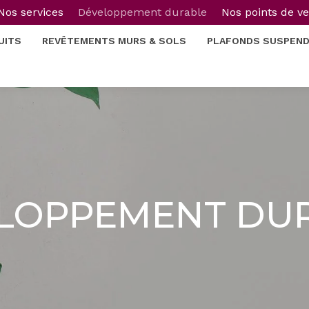
Nos services
Développement durable
Nos points de v
UITS
REVÊTEMENTS MURS & SOLS
PLAFONDS SUSPEN
LOPPEMENT DU