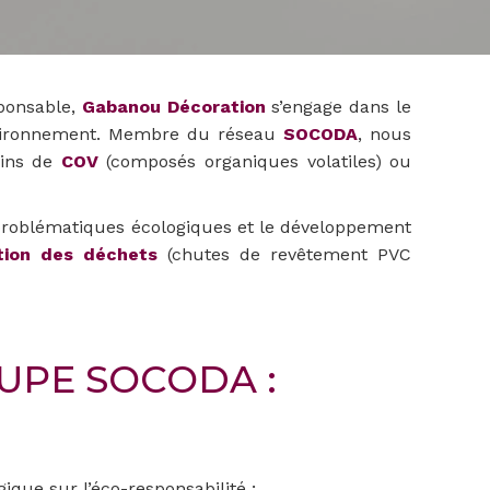
sponsable,
Gabanou Décoration
s’engage dans le
’environnement. Membre du réseau
SOCODA
, nous
oins de
COV
(composés organiques volatiles) ou
s problématiques écologiques et le développement
ation des déchets
(chutes de revêtement PVC
UPE SOCODA :
ique sur l’éco-responsabilité ;