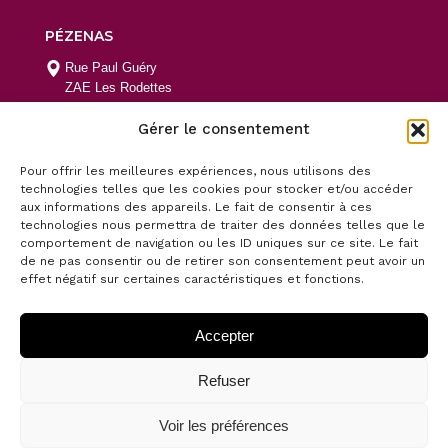
PÉZENAS
Rue Paul Guéry
ZAE Les Rodettes
34120 Pézenas
Gérer le consentement
04 99 43 55 28
contactpezenas@gabanou-decoration.fr
Pour offrir les meilleures expériences, nous utilisons des
technologies telles que les cookies pour stocker et/ou accéder
aux informations des appareils. Le fait de consentir à ces
Nos services
technologies nous permettra de traiter des données telles que le
comportement de navigation ou les ID uniques sur ce site. Le fait
Paiement en ligne
de ne pas consentir ou de retirer son consentement peut avoir un
effet négatif sur certaines caractéristiques et fonctions.
Nos points de vente
Nous contacter
Accepter
Refuser
Suivez-
nous !
Voir les préférences