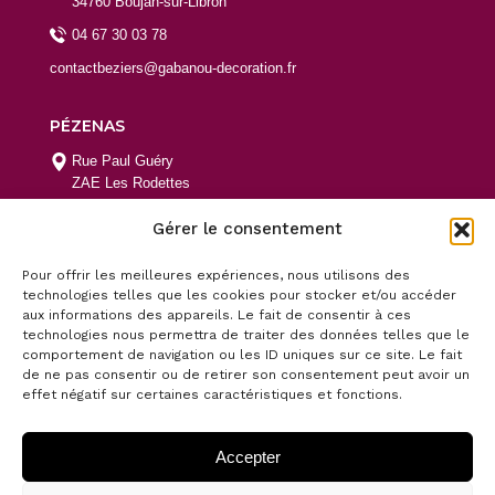
34760 Boujan-sur-Libron
04 67 30 03 78
contactbeziers@gabanou-decoration.fr
PÉZENAS
Rue Paul Guéry
ZAE Les Rodettes
34120 Pézenas
Gérer le consentement
04 99 43 55 28
contactpezenas@gabanou-decoration.fr
Pour offrir les meilleures expériences, nous utilisons des
technologies telles que les cookies pour stocker et/ou accéder
aux informations des appareils. Le fait de consentir à ces
Nos services
technologies nous permettra de traiter des données telles que le
comportement de navigation ou les ID uniques sur ce site. Le fait
Paiement en ligne
de ne pas consentir ou de retirer son consentement peut avoir un
effet négatif sur certaines caractéristiques et fonctions.
Nos points de vente
Nous contacter
Accepter