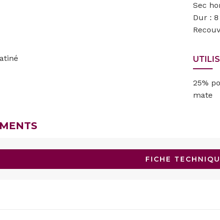
Sec ho
Dur : 
Recouv
atiné
UTILI
25% pou
mate
MENTS
FICHE TECHNIQ