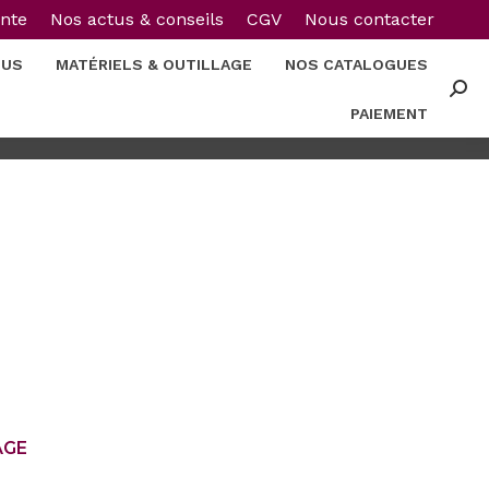
ente
Nos actus & conseils
CGV
Nous contacter
DUS
MATÉRIELS & OUTILLAGE
NOS CATALOGUES
Rech
PAIEMENT
:
AGE