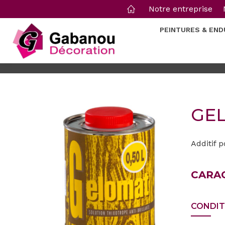
Notre entreprise
PEINTURES & END
GE
Additif p
CARA
CONDI