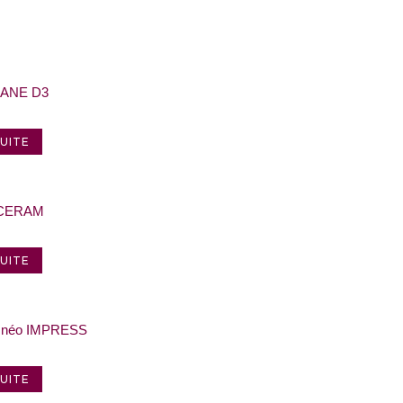
XANE D3
SUITE
 CERAM
SUITE
 néo IMPRESS
SUITE