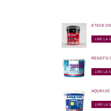
K'TECK O
LIRE LA 
RESIST'O
LIRE LA 
AQUA'LUC
LIRE LA 