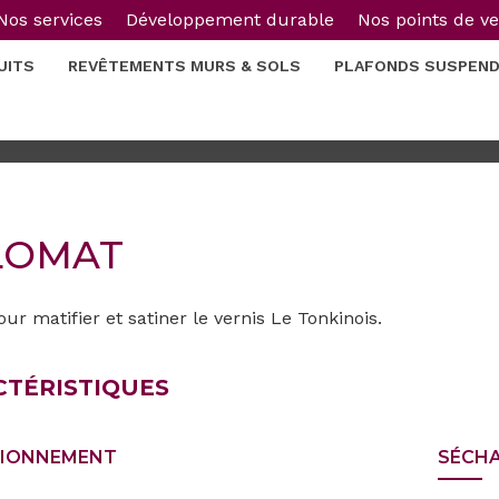
Nos services
Développement durable
Nos points de v
UITS
REVÊTEMENTS MURS & SOLS
PLAFONDS SUSPEN
LOMAT
our matifier et satiner le vernis Le Tonkinois.
CTÉRISTIQUES
TIONNEMENT
SÉCH